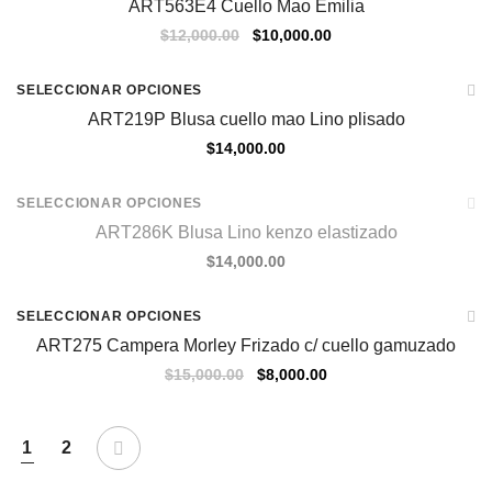
ART563E4 Cuello Mao Emilia
$
12,000.00
$
10,000.00
SELECCIONAR OPCIONES
ART219P Blusa cuello mao Lino plisado
$
14,000.00
Agotado
SELECCIONAR OPCIONES
ART286K Blusa Lino kenzo elastizado
$
14,000.00
Sale
SELECCIONAR OPCIONES
ART275 Campera Morley Frizado c/ cuello gamuzado
$
15,000.00
$
8,000.00
1
2