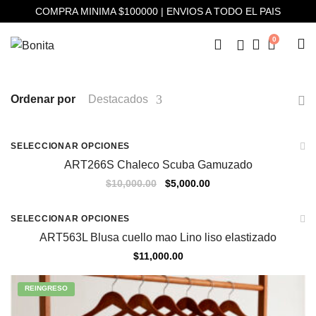
COMPRA MINIMA $100000 | ENVIOS A TODO EL PAIS
0
Ordenar por
Destacados
Sale
SELECCIONAR OPCIONES
ART266S Chaleco Scuba Gamuzado
$
10,000.00
$
5,000.00
SELECCIONAR OPCIONES
ART563L Blusa cuello mao Lino liso elastizado
$
11,000.00
REINGRESO