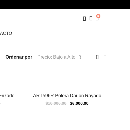
0
ACTO
Ordenar por
Precio: Bajo a Alto
rizado
ART596R Polera Darlon Rayado
Sale
0
$
10,000.00
$
6,000.00