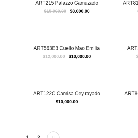
ART215 Palazzo Gamuzado
ART811
Sale
Sale
$
15,000.00
$
8,000.00
ART563E3 Cuello Mao Emilia
ART5
Sale
Sale
$
12,000.00
$
10,000.00
ART122C Camisa Cey rayado
ART86
$
10,000.00
1
2