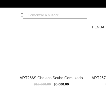
TIENDA
ART266S Chaleco Scuba Gamuzado
ART267
Sale
Sale
$
10,000.00
$
5,000.00