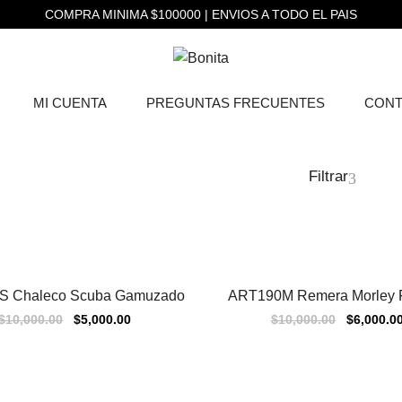
COMPRA MINIMA $100000 | ENVIOS A TODO EL PAIS
MI CUENTA
PREGUNTAS FRECUENTES
CONT
Filtrar
S Chaleco Scuba Gamuzado
ART190M Remera Morley F
Sale
$
10,000.00
$
5,000.00
$
10,000.00
$
6,000.0