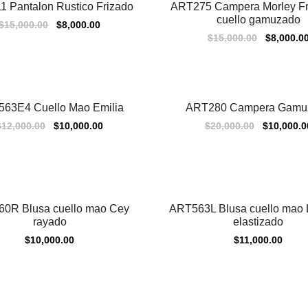
 Pantalon Rustico Frizado
ART275 Campera Morley Fri
Sale
cuello gamuzado
$
15,000.00
$
8,000.00
$
15,000.00
$
8,000.0
63E4 Cuello Mao Emilia
ART280 Campera Gamu
Sale
$
12,000.00
$
10,000.00
$
20,000.00
$
10,000.0
0R Blusa cuello mao Cey
ART563L Blusa cuello mao L
rayado
elastizado
$
10,000.00
$
11,000.00