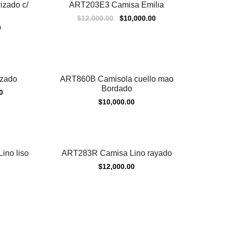
zado c/
ART203E3 Camisa Emilia
Sale
$
12,000.00
$
10,000.00
0
zado
ART860B Camisola cuello mao
Bordado
0
$
10,000.00
ino liso
ART283R Camisa Lino rayado
$
12,000.00