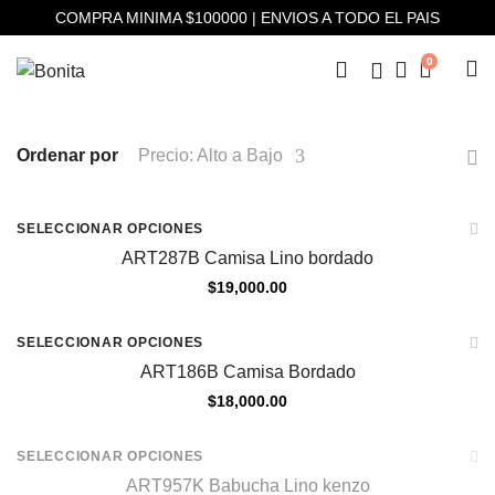
COMPRA MINIMA $100000 | ENVIOS A TODO EL PAIS
0
Ordenar por
Precio: Alto a Bajo
SELECCIONAR OPCIONES
ART287B Camisa Lino bordado
$
19,000.00
SELECCIONAR OPCIONES
ART186B Camisa Bordado
$
18,000.00
Agotado
SELECCIONAR OPCIONES
ART957K Babucha Lino kenzo