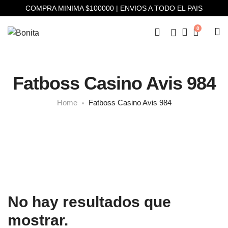
COMPRA MINIMA $100000 | ENVIOS A TODO EL PAIS
0
Fatboss Casino Avis 984
Home
Fatboss Casino Avis 984
No hay resultados que
mostrar.