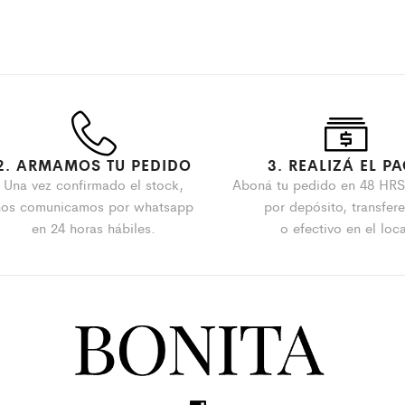
2. ARMAMOS TU PEDIDO
3. REALIZÁ EL P
Una vez confirmado el stock,
Aboná tu pedido en 48 HR
nos comunicamos por whatsapp
por depósito, transfer
en 24 horas hábiles.
o efectivo en el loca