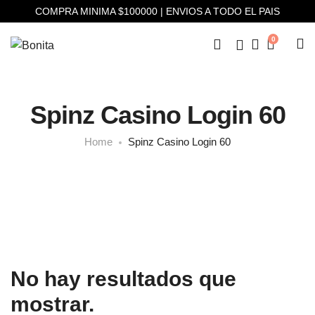
COMPRA MINIMA $100000 | ENVIOS A TODO EL PAIS
0
Spinz Casino Login 60
Home
Spinz Casino Login 60
No hay resultados que
mostrar.