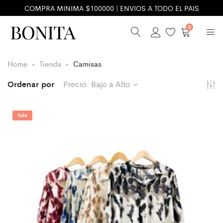
COMPRA MINIMA $100000 | ENVIOS A TODO EL PAIS
0
Home
Tienda
Camisas
Ordenar por
Precio: Bajo a Alto
Sale