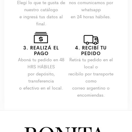
Elegí lo que te gusta de
nos comunicamos por
nuestro catálogo
whatsapp
e ingresá tus datos al
en 24 horas hábiles.
final.
3. REALIZÁ EL
4. RECIBÍ TU
PAGO
PEDIDO
Aboná tu pedido en 48
Retirá tu pedido en el
HRS HÁBILES
local o
por depósito,
recibilo por transporte
transferencia
como
o efectivo en el local.
correo argentino o
encomiendas.